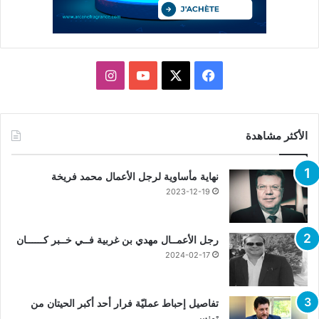
X
فيسبوك
يوتيوب
انستقرام
الأكثر مشاهدة
نهاية مأساوية لرجل الأعمال محمد فريخة
2023-12-19
رجل الأعمــال مهدي بن غربية فــي خــبر كــــــان
2024-02-17
تفاصيل إحباط عمليّة فرار أحد أكبر الحيتان من
تونس