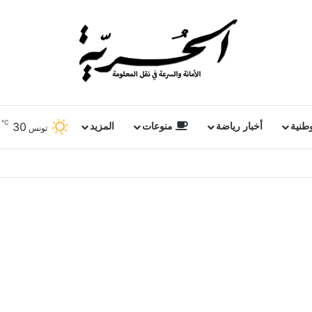
℃
30
وطنية
أخبار رياضة
منوعات
المزيد
تونس