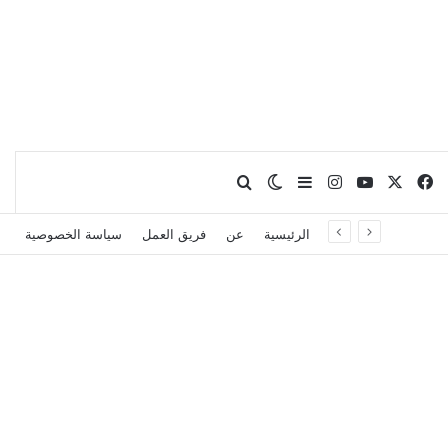
X
فيسبوك
يوتيوب
انستقرام
بحث عن
إضافة عمود جانبي
الوضع المظلم
الرئيسية
عن
فريق العمل
سياسة الخصوصية