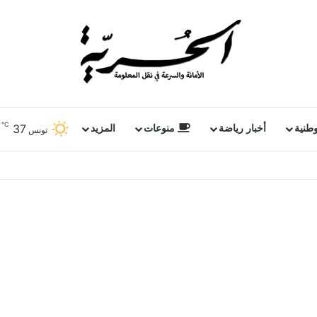
℃
37
وطنية
أخبار رياضة
منوعات
المزيد
تونس