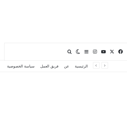
X
فيسبوك
يوتيوب
انستقرام
بحث عن
إضافة عمود جانبي
الوضع المظلم
الرئيسية
عن
فريق العمل
سياسة الخصوصية