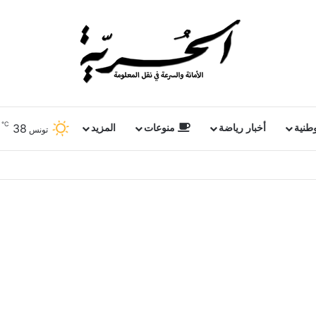
℃
38
وطنية
أخبار رياضة
منوعات
المزيد
تونس