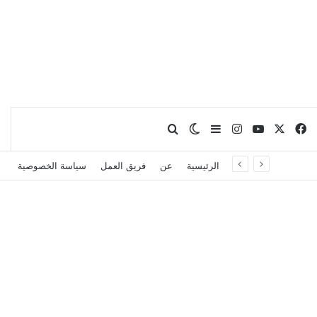
X
فيسبوك
يوتيوب
انستقرام
بحث عن
إضافة عمود جانبي
الوضع المظلم
الرئيسية
عن
فريق العمل
سياسة الخصوصية