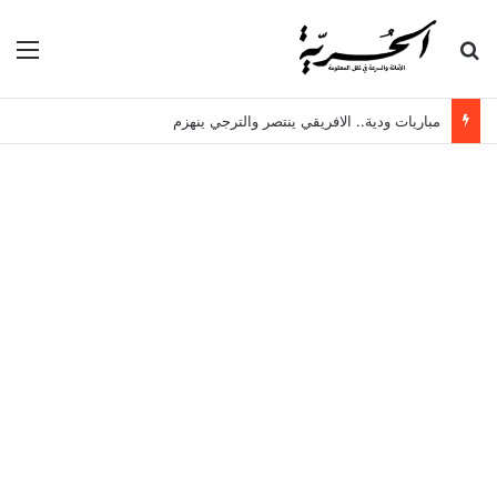
بحث عن
الق
مباريات ودية.. الافريقي ينتصر والترجي ينهزم