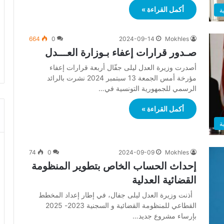
أكمل القراءة »
ة
664
0
2024-09-14
Mokhles
صـدور قرارات إعفاء بـوزارة العـــدل
أصدرت وزيرة العدل ليلى جفّال أربعة قرارات إعفاء
مؤرخة أمس الجمعة 13 سبتمبر 2024 نشرت بالرائد
الرسمي للجمهورية التونسية في…
أكمل القراءة »
ة
74
0
2024-09-09
Mokhles
إحداث الحساب الخاص بتطوير المنظومة
القضائية العدلية
أذنت وزيرة العدل ليلى جفال، في إطار إعداد المخطط
القطاعي للمنظومة القضائية و السجنية 2023- 2025
بإرساء مشروع جديد…