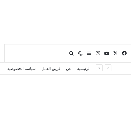
X
فيسبوك
يوتيوب
انستقرام
بحث عن
إضافة عمود جانبي
الوضع المظلم
الرئيسية
عن
فريق العمل
سياسة الخصوصية