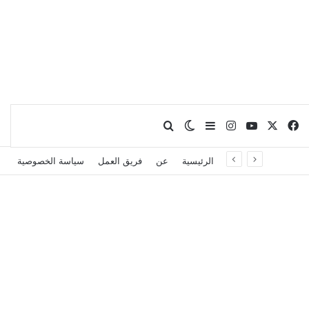
X
فيسبوك
يوتيوب
انستقرام
بحث عن
إضافة عمود جانبي
الوضع المظلم
الرئيسية
عن
فريق العمل
سياسة الخصوصية