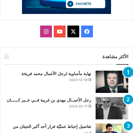
X
فيسبوك
يوتيوب
انستقرام
الأكثر مشاهدة
نهاية مأساوية لرجل الأعمال محمد فريخة
2023-12-19
رجل الأعمــال مهدي بن غربية فــي خــبر كــــــان
2024-02-17
تفاصيل إحباط عمليّة فرار أحد أكبر الحيتان من
تونس