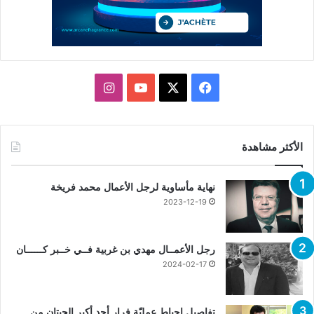
X
فيسبوك
يوتيوب
انستقرام
الأكثر مشاهدة
نهاية مأساوية لرجل الأعمال محمد فريخة
2023-12-19
رجل الأعمــال مهدي بن غربية فــي خــبر كــــــان
2024-02-17
تفاصيل إحباط عمليّة فرار أحد أكبر الحيتان من