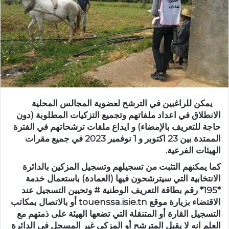
يمكن للراغبين في الترشح لعضوية المجالس المحلية
الانطلاق في اعداد ملفاتهم وتجميع التزكيات المطلوبة (دون
حاجة للتعريف بالإمضاء) و ايداع ملفات ترشحاتهم في الفترة
الممتدة بين 23 اكتوبر و 1 نوفمبر 2023 في جميع مقرات
الهيئات الفرعية.
كما يمكنهم التثبت من تسجيلهم وتسجيل المزكين بالدائرة
الانتخابية التي سيترشحون فيها (العمادة) باستعمال خدمة
*195* رقم بطاقة التعريف الوطنية # وتحيين التسجيل عند
الاقتضاء بزيارة موقع touenssa.isie.tn أو بالاتصال بمكاتب
التسجيل القارة أو المتنقلة التي تضعها الهيئة على ذمتهم مع
العلم انه لا يقبل المترشح أو المزكي غير المسجل في الدائرة