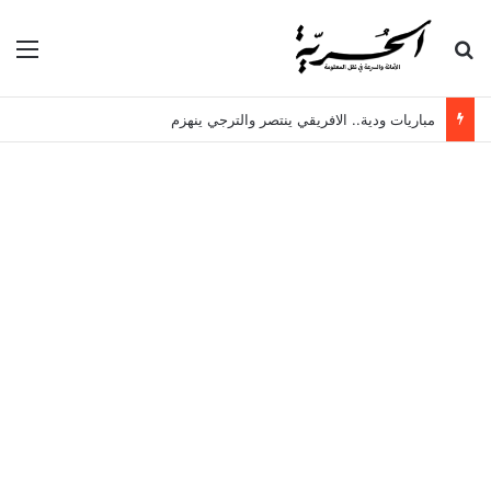
بحث عن
الق
مباريات ودية.. الافريقي ينتصر والترجي ينهزم