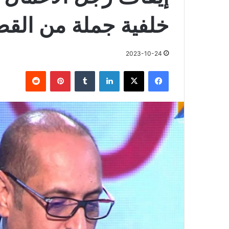
خلفية جملة من القضا
2023-10-24
فيسبوك
X
لينكدإن
بينتيريست