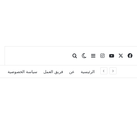
X
فيسبوك
يوتيوب
انستقرام
بحث عن
إضافة عمود جانبي
الوضع المظلم
الرئيسية
عن
فريق العمل
سياسة الخصوصية