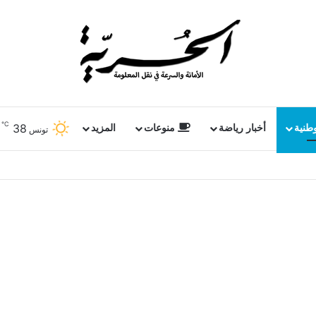
℃
38
وطنية
أخبار رياضة
منوعات
المزيد
تونس