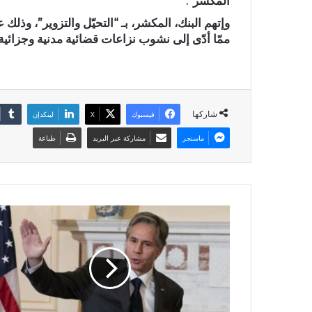
المكشر”.
وإتهم البنك، المكشر، بـ “التحيّل والتزوير”، وذل
ممّا أدّى إلى نشوب نزاعات قضائية مدنية وجزائية ب
شاركها
فيسبوك
X
لينكدإن
ماسنجر
مشاركة عبر البريد
طباعة