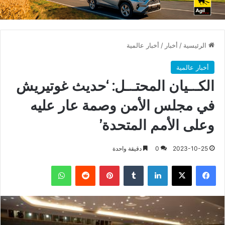
الرئيسية
/
أخبار
/
أخبار عالمية
أخبار عالمية
الكـ.ـيان المحتـ.ـل: ‘حديث غوتيريش
في مجلس الأمن وصمة عار عليه
وعلى الأمم المتحدة’
2023-10-25
0
دقيقة واحدة
فيسبوك
X
لينكدإن
بينتيريست
واتساب