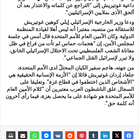
داعية غوتيريش إلى “التراجع عن كلماته والاعتذار بعد أن
ألحق الأذى بملايين الإسرائيليين”.
ودعا وزير الخارجية الإسرائيلي إيلي كوهين غوتيريش
للاستقالة من منصبه، معتبرا أنه ليس أهلا لقيادة المنظمة
الدولية. وكان الأمين العام للأمم المتحدة قال أمس في جلسة
لمجلس الأمن، إن “هجمات حماس لم تأت من فراغ في ظل
معاناة الشعب الفلسطيني تحت الاحتلال الإسرائيلي الخانق،
ولا تبرر لإسرائيل القتل الجماعي”.
من جهته، هاجم سفير الكيان المحتلّ لدى الأمم المتحدة،
جلعاد إردان غوتيريش قائلا إن “الأزمة الإنسانية الحقيقية هي
“الأشخاص الذين اختطفوا في قطاع غزة”. وتعليقا على
السجال علق الناشطون العرب معتبرين أن “كلام الأمين العام
للأمم المتحدة هو شهادة على ما يحصل بغزة، فيما رأى آخرون
أنه كلمة حق”.