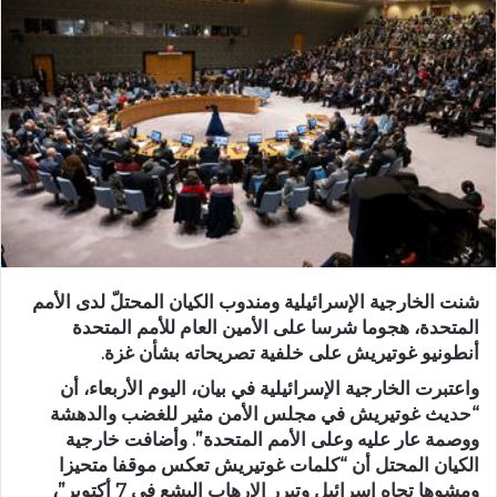
شنت الخارجية الإسرائيلية ومندوب الكيان المحتلّ لدى الأمم
المتحدة، هجوما شرسا على الأمين العام للأمم المتحدة
أنطونيو غوتيريش على خلفية تصريحاته بشأن غزة.
واعتبرت الخارجية الإسرائيلية في بيان، اليوم الأربعاء، أن
“حديث غوتيريش في مجلس الأمن مثير للغضب والدهشة
ووصمة عار عليه وعلى الأمم المتحدة”. وأضافت خارجية
الكيان المحتل أن “كلمات غوتيريش تعكس موقفا متحيزا
ومشوها تجاه إسرائيل وتبرر الإرهاب البشع في 7 أكتوبر”،