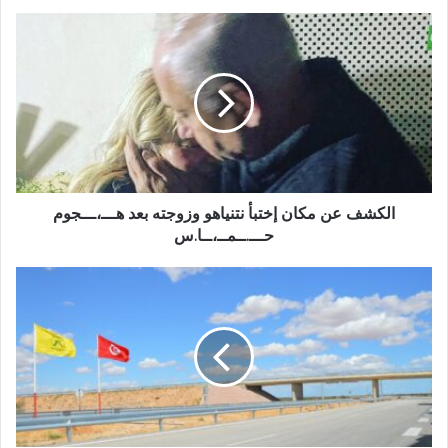
الكشف عن مكان إختبأ نتنياهو وزوجته بعد هـــ،ـــجوم
حـــ.ــمــ،ــا.س