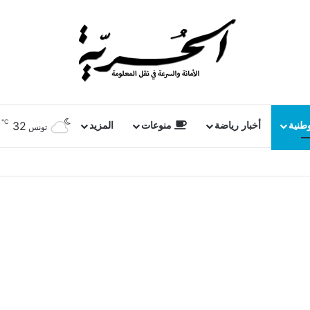
℃
32
وطنية
أخبار رياضة
منوعات
المزيد
تونس