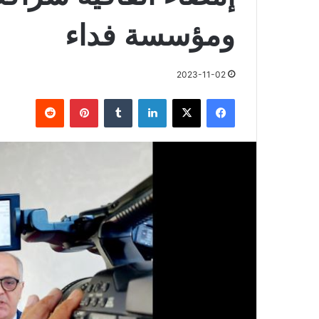
ومؤسسة فداء
2023-11-02
فيسبوك
X
لينكدإن
بينتيريست