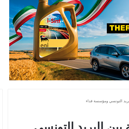
لبريد التونسي ومؤسسة فداء
 بين البريد التونسي