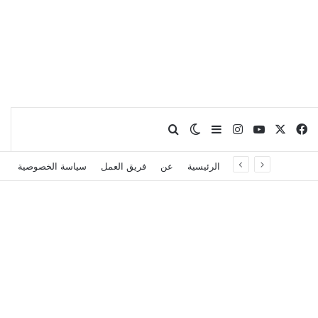
X
فيسبوك
يوتيوب
انستقرام
بحث عن
إضافة عمود جانبي
الوضع المظلم
الرئيسية
عن
فريق العمل
سياسة الخصوصية