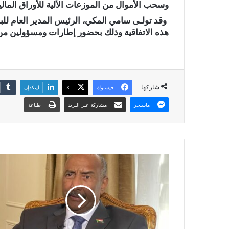
وسحب الأموال من الموزعات الألية للأوراق المالية « DAB » البريدية والب
وقد تولـى سامي المكي، الرئيس المدير العام ل
هذه الاتفاقية وذلك بحضور إطارات ومسؤولين من 
شاركها
فيسبوك
X
لينكدإن
ماسنجر
مشاركة عبر البريد
طباعة