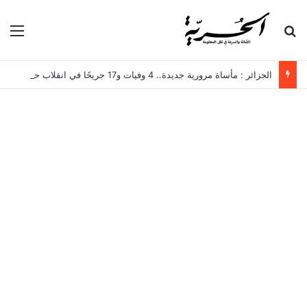
بحث عن
الق
الجزائر : مأساة مرورية جديدة.. 4 وفيات و17 جريحًا في انقلاب حافلة لنقل العمال