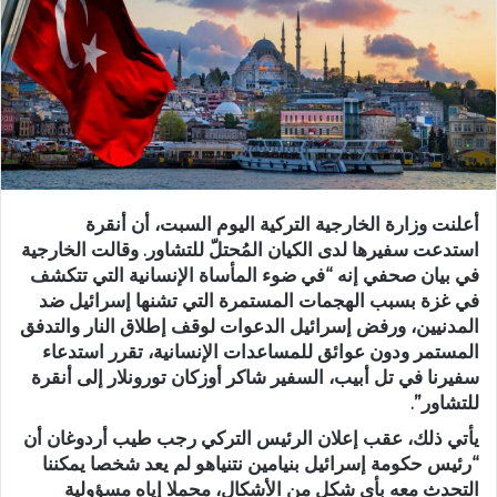
أعلنت وزارة الخارجية التركية اليوم السبت، أن أنقرة
استدعت سفيرها لدى الكيان المُحتلّ للتشاور. وقالت الخارجية
في بيان صحفي إنه “في ضوء المأساة الإنسانية التي تتكشف
في غزة بسبب الهجمات المستمرة التي تشنها إسرائيل ضد
المدنيين، ورفض إسرائيل الدعوات لوقف إطلاق النار والتدفق
المستمر ودون عوائق للمساعدات الإنسانية، تقرر استدعاء
سفيرنا في تل أبيب، السفير شاكر أوزكان تورونلار إلى أنقرة
للتشاور”.
يأتي ذلك، عقب إعلان الرئيس التركي رجب طيب أردوغان أن
“رئيس حكومة إسرائيل بنيامين نتنياهو لم يعد شخصا يمكننا
التحدث معه بأي شكل من الأشكال، محملا إياه مسؤولية