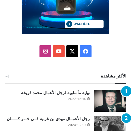
X
فيسبوك
يوتيوب
انستقرام
الأكثر مشاهدة
نهاية مأساوية لرجل الأعمال محمد فريخة
2023-12-19
رجل الأعمــال مهدي بن غربية فــي خــبر كــــــان
2024-02-17