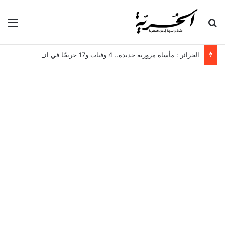
بحث عن
الق
الجزائر : مأساة مرورية جديدة.. 4 وفيات و17 جريحًا في انقلاب حافلة لنقل العمال