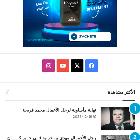
X
فيسبوك
يوتيوب
انستقرام
الأكثر مشاهدة
نهاية مأساوية لرجل الأعمال محمد فريخة
2023-12-19
رجل الأعمــال مهدي بن غربية فــي خــبر كــــــان