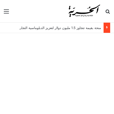
بحث عن
الق
منحة بقيمة تتجاوز 1.5 مليون دولار لتعزيز الدبلوماسية التجارية في تونس!