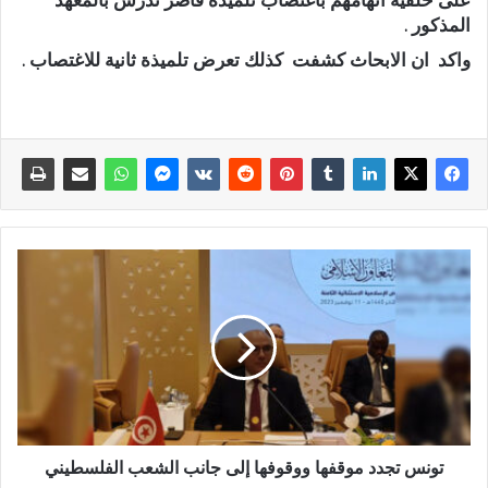
على خلفية اتهامهم باغتصاب تلميذة قاصر تدرس بالمعهد
المذكور .
واكد ان الابحاث كشفت كذلك تعرض تلميذة ثانية للاغتصاب .
تونس تجدد موقفها ووقوفها إلى جانب الشعب الفلسطيني