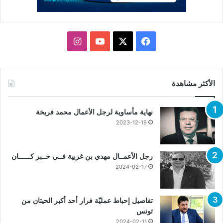
X
فيسبوك
يوتيوب
انستقرام
الأكثر مشاهدة
نهاية مأساوية لرجل الأعمال محمد فريخة
2023-12-19
رجل الأعمــال مهدي بن غربية فــي خــبر كــــــان
2024-02-17
تفاصيل إحباط عمليّة فرار أحد أكبر الحيتان من
تونس
2024-02-11