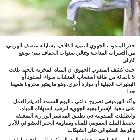
حذر المندوب الجهوي للتنمية الفلاحية بسليانة منصف الهرمي،
من التغيرات المناخية وتتالي سنوات الجفاف ينبئ بوضع
كارثي.
حيث كشف المندوب الجهوي أن المياه المخزنة بالجهة بلغت
5 بالمائة من طاقة استيعاب المنشآت سواء السدود أو
البحيرات الجبلية أو موارد أخرى، وهو ما يعتبر مخزونا ضعيفا
جدا.
وأكد الهرميفي تصريح اذاعي ، اليوم السبت، أنه يتم العمل
على تنفيذ الإستراتيجية الجهوية لترشيد استهلاك المياه،
وانطلقت المندوبية في تطبيق المناشير الوزارية المتعلقة
بحفظ الملك العمومي للمياه ومقاومة الحفر العشوائي للأبار
والربط العشوائي على الشبكات.
كما تم مؤخرا حجز معدات الري المركزة على وادي سليانة