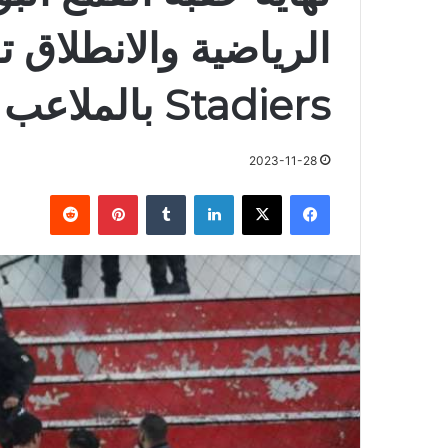
Stadiers بالملاعب
2023-11-28
فيسبوك
X
لينكدإن
بينتيريست