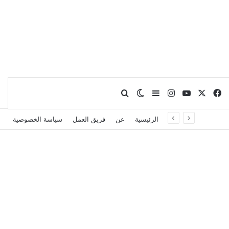
X
فيسبوك
يوتيوب
انستقرام
بحث عن
إضافة عمود جانبي
الوضع المظلم
الرئيسية
عن
فريق العمل
سياسة الخصوصية