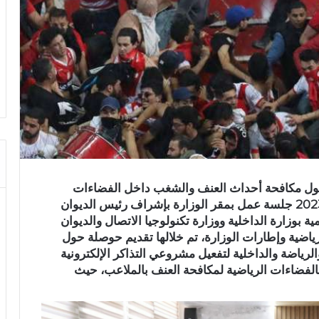
 حول مكافحة أحداث العنف والشغب داخل الفضاءات
الرياضية، انعقدت صباح اليوم الثلاثاء 28 نوفمبر 2023 جلسة عمل بمقر الوزارة بإشراف رئيس الديوان
وزارة الداخلية ووزارة تكنولوجيا الاتصال والديوان
ياضية وإطارات الوزارة، تم خلالها تقديم حوصلة حول
لرياضة والداخلية لتفعيل مشروعي التذاكر الإلكترونية
وان تأطير الجماهير الرياضية Les stadiers بالفضاءات الرياضية لمكافحة العنف بالملاعب، حيث