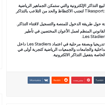
يع التذاكر الإلكترونية والتي ستمكن الجماهير الرياضية
من اقتناء التذاكر الخاصة بالمقابلات عبر منصة Tikasport.tn لتجنب الاكتظاظ والحد من التلاعب بالتذاكر
 حول طريقة الدخول للمنصة والتسجيل لاقتناء التذاكر.
القانوني المنظم لعمل الأعوان المختصين في تأطير
وفي ختام الجلسة تم الاتفاق على الانطلاق تدريجيا وبصفة مرحلية في اعتماد Les Stadiers داخل
لداخلية والجامعات والجمعيات الرياضية كتجربة أولى في
اصة بتفعيل التذاكر الالكترونية.
بينتيريست