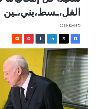
الفل،ـسط،يني،ـين
2023-12-04
فيسبوك
X
لينكدإن
بينتيريست