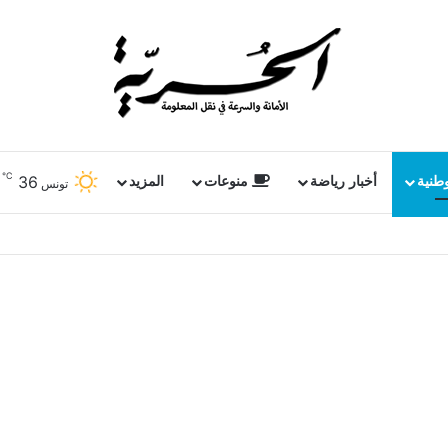
℃
36
وطنية
أخبار رياضة
منوعات
المزيد
تونس
 عمق الموسيقى الجزائرية