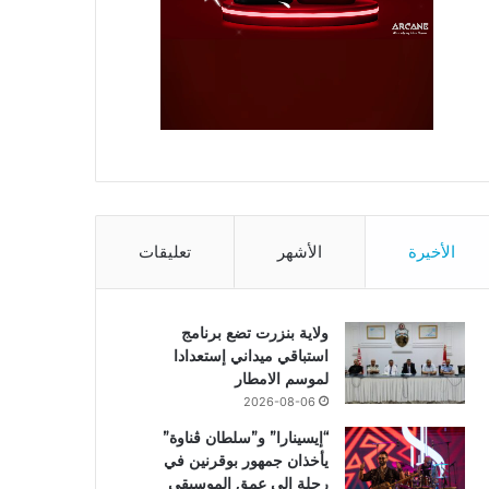
الأخيرة
الأشهر
تعليقات
ولاية بنزرت تضع برنامج
استباقي ميداني إستعدادا
لموسم الامطار
2026-08-06
“إيسينارا” و”سلطان ڤناوة”
يأخذان جمهور بوقرنين في
رحلة إلى عمق الموسيقى