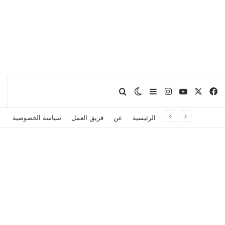
X
فيسبوك
يوتيوب
انستقرام
بحث عن
إضافة عمود جانبي
الوضع المظلم
الرئيسية
عن
فريق العمل
سياسة الخصوصية