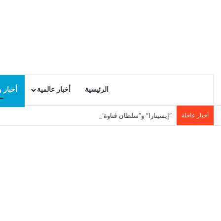
الرئيسية
أخبار عالمية
أخبار 
أخبار عاجلة
“إيسينارا” و”سلطان ڤناوة” يأخذان جمهور بوقرنين في رحلة إلى