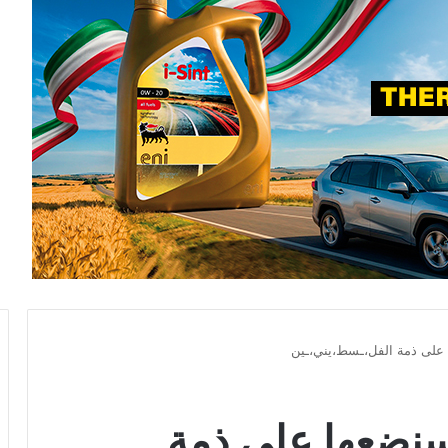
ا على ذمة الفل،ـسط،يني،ـين
 سنضعها على ذمة