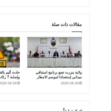
مقالات ذات صلة
ولاية بنزرت تضع برنامج استباقي
حادث أليم بال
ميداني إستعدادا لموسم الامطار
وإصابة 7 ركاب في انقلاب “لواج”
2026-08-06
2026-08-06