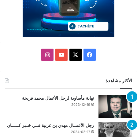
X
فيسبوك
يوتيوب
انستقرام
الأكثر مشاهدة
نهاية مأساوية لرجل الأعمال محمد فريخة
2023-12-19
رجل الأعمــال مهدي بن غربية فــي خــبر كــــــان
2024-02-17