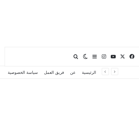
X
فيسبوك
يوتيوب
انستقرام
بحث عن
إضافة عمود جانبي
الوضع المظلم
الرئيسية
عن
فريق العمل
سياسة الخصوصية