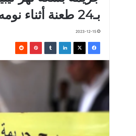
بـ24 طعنة أثناء نومه
2023-12-15
فيسبوك
X
لينكدإن
بينتيريست