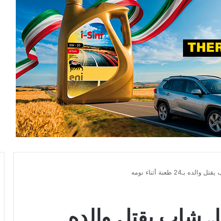
 بـ24 طعنة أثناء نومه
ا.. شاب يقتل والده