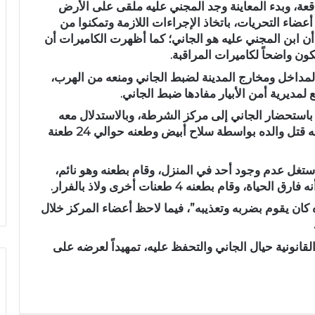
اقعة، وبدء المعاينة وجد المجني عليه ملقى على الأرض
أعضاء التحريات، باتخاذ الإجراءات اللازمة وتمكنوا من
 ابن المجني عليه هو الجاني؛ كما أظهرت الكاميرات أن
ن واضحاً لكاميرات المراقبة.
لمداخل ومخارج المدينة لضبط الجاني ومنعه من الهرب،
لمديرية أمن الأبيار مفادها ضبط الجاني.
 باستحضار الجاني إلى مركز الشرطة، وبالاستدلال معه
تبين أنه يُدعى (أ.ر.م) من مواليد 1995، واعترف أنه قتل والده بواسطة سلاح أبيض وطعنه حوالي 24 طعنة
استغل عدم وجود أحد في المنزل، وقام بطعنه وهو نائم،
قام بطعنه 4 طعنات أخرى ولاذ بالفرار.
ه كان يقوم بضربه وتعذيبه”، فيما لاحظ أعضاء المركز خلال
لقانونية حيال الجاني والتحفظ عليه، تمهيداً لعرضه على