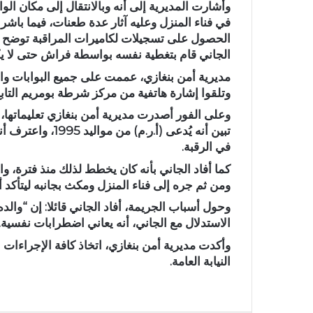
وأشارت المديرية إلى أنه وبالانتقال إلى مكان الو
في فناء المنزل وعليه آثار عدة طعنات، فيما باشر 
الحصول على تسجيلات لكاميرات المراقبة توضح أن
الجاني قام بتغطية نفسه بواسطة فراش حتى لا يكو
مديرية أمن بنغازي، عممت على جميع البوابات وا
وتلقوا إشارة هاتفية من مركز شرطة بومريم التابع 
وعلى الفور أصدرت مديرية أمن بنغازي تعليماتها،
في الرقبة.
كما أفاد الجاني بأنه كان يخطط لذلك منذ فترة، و
ومن ثم جره إلى فناء المنزل ومكث بجانبه ليتأكد أنه فارق الحياة، و
وحول أسباب الجريمة، أفاد الجاني قائلا: إن “والد
الاستدلال مع الجاني، أنه يعاني اضطرابات نفسية.
وأكدت مديرية أمن بنغازي، اتخاذ كافة الإجراءات ا
النيابة العامة.