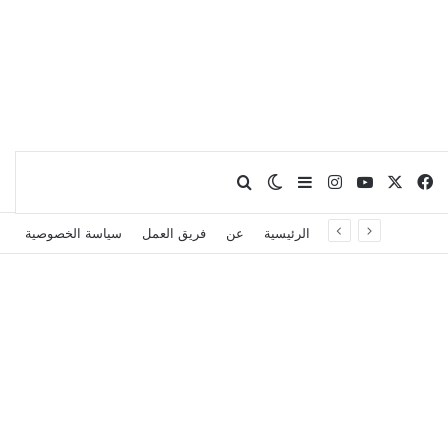
X
فيسبوك
يوتيوب
انستقرام
بحث عن
إضافة عمود جانبي
الوضع المظلم
الرئيسية
عن
فريق العمل
سياسة الخصوصية