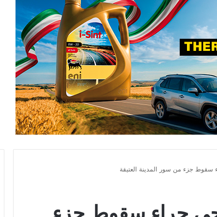
 سقوط جزء من سور المدينة العتيقة
رحى جراء سقوط جزء