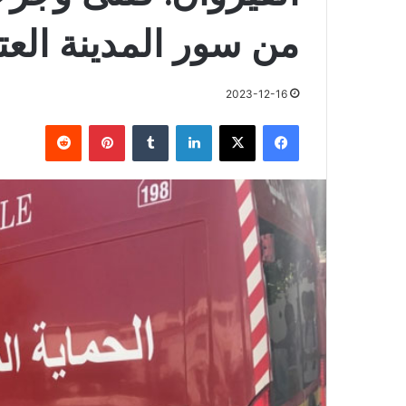
من سور المدينة العت
2023-12-16
فيسبوك
X
لينكدإن
بينتيريست