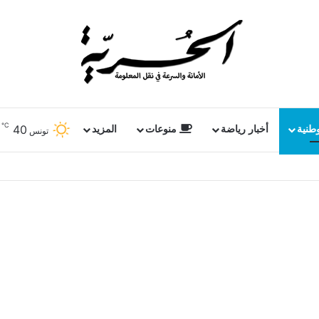
℃
40
وطنية
أخبار رياضة
منوعات
المزيد
تونس