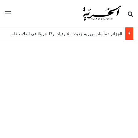
بحث عن
الق
الجزائر : مأساة مرورية جديدة.. 4 وفيات و17 جريحًا في انقلاب حافلة لنقل العمال