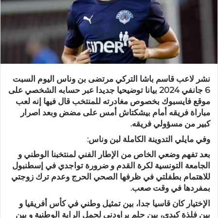
نشر لاعب قاسم باشا التركي مرتضى بن وناس اليوم السبت
6 جانفي 2024 بيانا توضيحيا جديدا عبر حسابه الشخصي على
موقع فايسبوك بخصوص مغادرته للمنتخب قال فيها إنه لعب
مباراة فريقه أمام بيشكتاش أمس على مضض وبعد اصرار
كبير من مسؤولي فريقه.
وفي مايلي التدوينة الكاملة لبن وناس:
بعد تفهم وضعي الخاص من الإطار الفني لمنتخبنا الوطني و
الجامعة التونسية لكرة القدم و ضرورة تواجدي في إسطنبول
للاهتمام بطفلتي في ظرفها الصحي الحرج وعدم ترك زوجتي
بمفردها في وقت صعب.
الإختيار كان قاسيا جدا، بين تمثيل وطني في كأس أفريقيا و
بين فلذة كبدي، بين حلم يراودني لحمل الراية الوطنية و بين