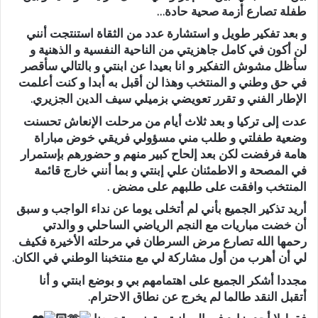
طفلة تصارع أزمة صحية حادة…
و بعد تفكير طويل و استشارة عدد من الثقاة استنتجت أنني
لن أكون في كامل جاهزيتي من الناحية النفسية و الذهنية و
سأظل مشوش التفكير و انا بعيدا عن ابنتي و بالتالي سأقصر
في حق وطني و المنتخب وهذا لن أقبل به أبدا و كنت أعلمت
الإطار الفني و تقرر تعويضي بزميلي سيف الدين الجزيري.
عدت إلى تركيا و بعد ثلاث أيام من مرحلت الإنعاش تحسنت
وضعية طفلتي و طلب مني مسؤولي فريقي خوض مباراة
هامة فرفضت لكن بعد إلحاح كبير منهم و حضورهم بإستمرار
في المصحة و الاطمئنان علي إبنتي و بما أنني خارج قائمة
المنتخب وافقت على طلبهم على مضض .
أريد تذكير الجميع بأني لم أتخلى يوما عن نداء الواجب و سبق
أن خضت مباريات مع النجم الرياضي الساحلي و والدتي
رحمها الله تصارع مرض السرطان في مرحلته الأخيرة فكيف
لي أن أهرب من أول مشاركة لي مع منتخبنا الوطني في الكان.
مجددا أشكر الجميع على اهتمامهم بي و بوضع ابنتي و أنا
أتقبل النقد طالما لم يخرج عن نطاق الاحترام.