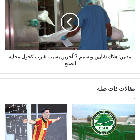
مدنين: هلاك شابين وتسمم 7 آخرين بسبب شرب كحول محلية
الصنع
مقالات ذات صلة