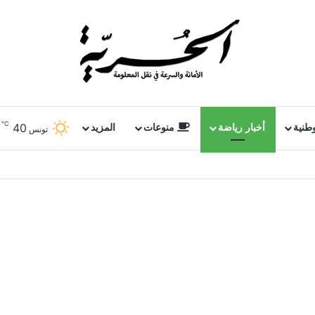
℃
40
وطنية
أخبار رياضة
منوعات
المزيد
تونس