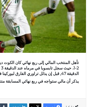
1
الدقيقة 47, قبل إن يذلل تراوري الفارق لبوركينا في الدقيقة 57 من ركلة جزاء.
يذكر أن مالي ستواجه في ربع نهائي المسابقة منتخب كوت ديف
شاركها
فيسبوك
X
لينكدإن