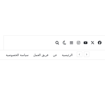
X
فيسبوك
يوتيوب
انستقرام
بحث عن
إضافة عمود جانبي
الوضع المظلم
الرئيسية
عن
فريق العمل
سياسة الخصوصية