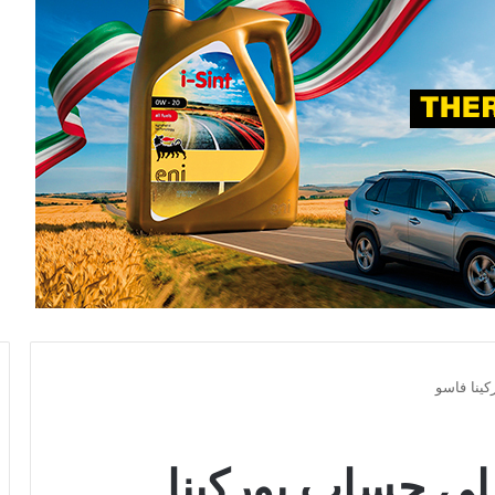
كينا فاسو
على حساب بوركينا