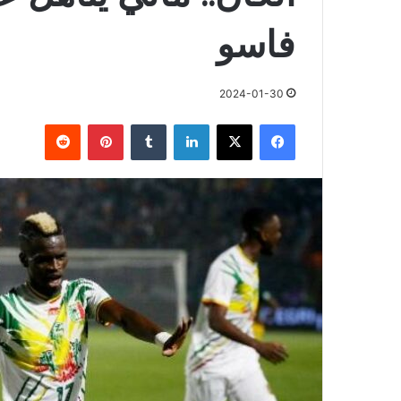
فاسو
2024-01-30
فيسبوك
X
لينكدإن
بينتيريست