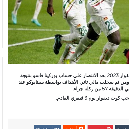
تأهل المنتخب المالي إلى ربع نهائي كان الكوت ديفوار 2023 بعد الانتصار على حساب بوركينا فاسو بنتيجة
2-، حيث سجل تابسوبا في مرماه عند الدقيقة 3 ومن ثم سجلت مالي ثاني الأهداف بواسطة سينايوكو عند
وار يوم 3 فيفري القادم.
بينتيريست