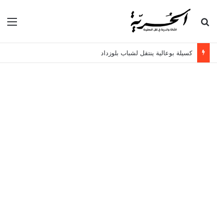
بحث عن
الق
كسيلة بوعالية ينتقل لشباب بلوزداد