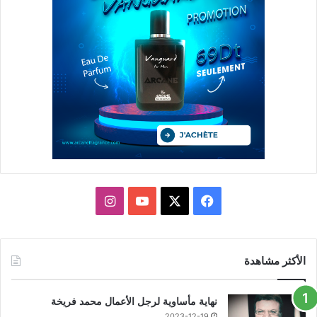
X
فيسبوك
يوتيوب
انستقرام
الأكثر مشاهدة
نهاية مأساوية لرجل الأعمال محمد فريخة
2023-12-19