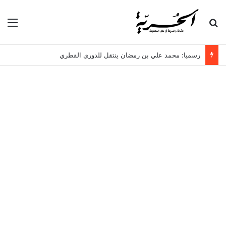
بحث عن
الق
رسميا: محمد علي بن رمضان ينتقل للدوري القطري