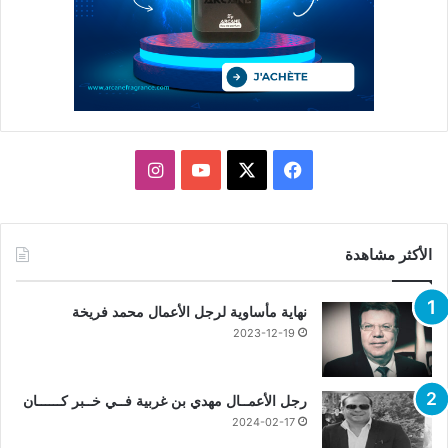
X
فيسبوك
يوتيوب
انستقرام
الأكثر مشاهدة
نهاية مأساوية لرجل الأعمال محمد فريخة
2023-12-19
رجل الأعمــال مهدي بن غربية فــي خــبر كــــــان
2024-02-17