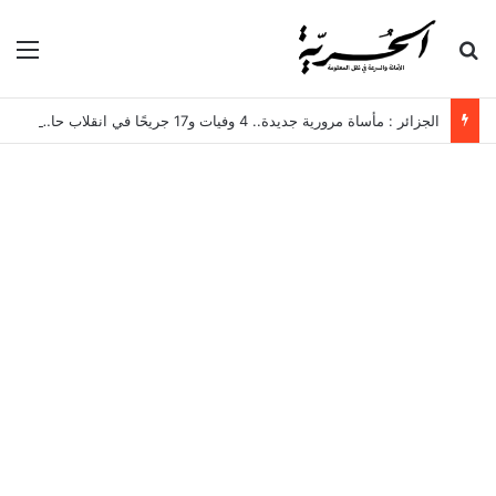
بحث عن
الق
الجزائر : مأساة مرورية جديدة.. 4 وفيات و17 جريحًا في انقلاب حافلة لنقل العمال