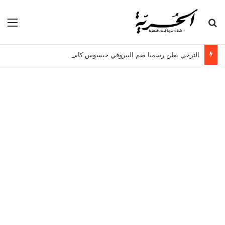
بحث عن
الق
الترجي يعلن رسميا ضم البيروفي خيسوس كاستيو