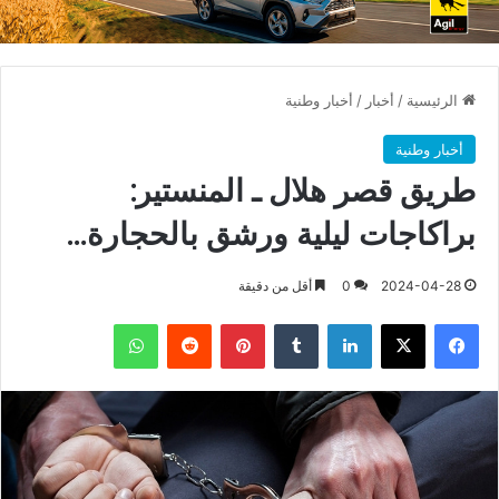
الرئيسية
/
أخبار
/
أخبار وطنية
أخبار وطنية
طريق قصر هلال ـ المنستير:
براكاجات ليلية ورشق بالحجارة…
2024-04-28
0
أقل من دقيقة
فيسبوك
X
لينكدإن
بينتيريست
واتساب