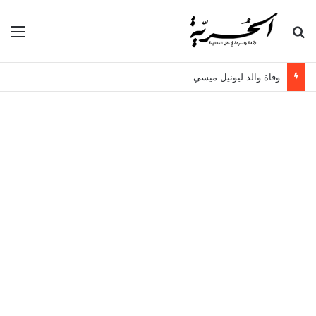
بحث عن
الق
وفاة والد ليونيل ميسي