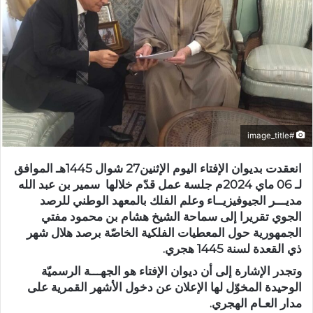
#image_title
انعقدت بديوان الإفتاء اليوم الإثنين27 شوال 1445هـ الموافق
لـ 06 ماي 2024م جلسة عمل قدّم خلالها سمير بن عبد الله
مديـــر الجيوفيزيــاء وعلم الفلك بالمعهد الوطني للرصد
الجوي تقريرا إلى سماحة الشيخ هشام بن محمود مفتي
الجمهورية حول المعطيات الفلكية الخاصّة برصد هلال شهر
ذي القعدة لسنة 1445 هجري.
وتجدر الإشارة إلى أن ديوان الإفتاء هو الجهـــة الرسميّة
الوحيدة المخوّل لها الإعلان عن دخول الأشهر القمرية على
مدار العـام الهجري.