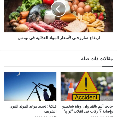
ارتفاع صاروخـي لأسعار المواد الغذائية في تونـس
مقالات ذات صلة
حادث أليم بالقيروان: وفاة شخصين
فلكيا : تحديد موعد المولد النبوي
وإصابة 7 ركاب في انقلاب “لواج”
الشريف