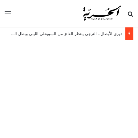
بحث عن
الق
دوري الأبطال.. الترجي ينتظر الفائز من السويحلي الليبي وبطل الزنجبار