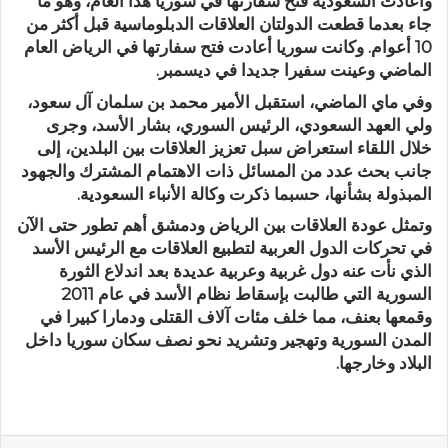
وأعادت السعودية فتح سفارتها في سوريا هذا العام، وهو ما
جاء بعدما قطعت الدولتان العلاقات الدبلوماسية قبل أكثر من
10 أعوام. وكانت سوريا أعادت فتح سفارتها في الرياض العام
الماضي وعينت سفيرا جديدا في ديسمبر.
وفي ماي الماضي، استقبل الأمير محمد بن سلمان آل سعود،
ولي العهد السعودي، الرئيس السوري، بشار الأسد، وجرى
خلال اللقاء استعراض سبل تعزيز العلاقات بين البلدين، إلى
جانب بحث عدد من المسائل ذات الاهتمام المشترك والجهود
المبذولة بشأنها، حسبما ذكرت وكالة الأنباء السعودية.
وتمثل عودة العلاقات بين الرياض ودمشق أهم تطور حتى الآن
في تحركات الدول العربية لتطبيع العلاقات مع الرئيس الأسد
الذي نأت عنه دول غربية وعربية عديدة بعد اندلاع الثورة
السورية التي طالبت بإسقاط نظام الأسد في عام 2011
وقمعها بعنف، مما خلف مئات آلاف القتلى ودمارا كبيرا في
المدن السورية وتهجير وتشريد نحو نصف سكان سوريا داخل
البلاد وخارجها.