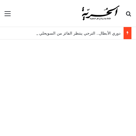
بحث عن
الق
دوري الأبطال.. الترجي ينتظر الفائز من السويحلي الليبي وبطل الزنجبار