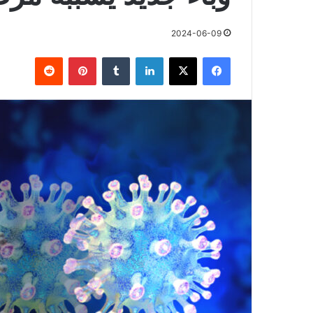
2024-06-09
فيسبوك
X
لينكدإن
بينتيريست