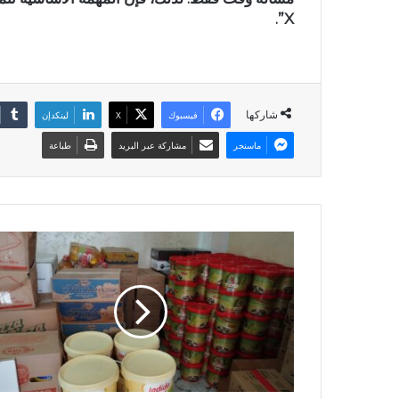
X”.
شاركها
فيسبوك
X
لينكدإن
ماسنجر
مشاركة عبر البريد
طباعة