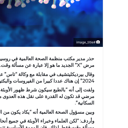
#image_title
حذر مدير مكتب منظمة الصحة العالمية في روسيا، ب
مرض “X” الجديد ما هو إلا عبارة عن مسألة وقت.
وقال بيرديكليتشيف في مقابلة مع وكالة “تاس” 
2024” إن هناك عددا كبيرا من الفيروسات والبكتيريا في العالم لديها القدرة على تغيير خصائصها والتحور.
ولفت إلى أنه “بالطبع سيكون شرط ظهور الأوبئة 
مرضي قد تكون له القدرة على نقل هذه العدوى 
السكانية”.
وبين مسؤول الصحة العالمية أنه “يكاد يكون من ا
وأردف: “لكن العلماء وخبراء الأوبئة في جميع أنحاء
مسألة وقت فقط. لذلك، فإن المهمة الأساسية تتم