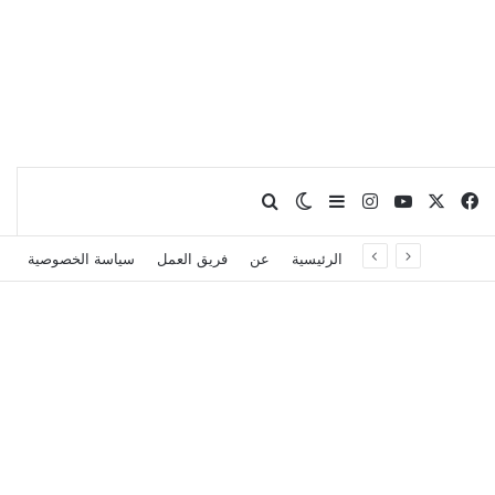
X
فيسبوك
يوتيوب
انستقرام
بحث عن
إضافة عمود جانبي
الوضع المظلم
الرئيسية
عن
فريق العمل
سياسة الخصوصية