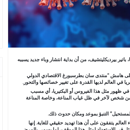
اتير بيرديكليتشيف، من أن بداية انتشار وباء جديد يسببه
على هامش “منتدى سان بطرسبورغ الاقتصادي الدولي
في ظهور مثل هذا الفيروس أو البكتيريا، أي مسبب
من شخص لآخر في ظل غياب المناعة، وخاصة المناعة
لمستحيل” التنبؤ بموعد ومكان حدوث ذلك.
 العالم يتفقون على أن هذا تهديد حقيقي للغاية. إنها
ثل في الاستعداد لمثل هذا الموقف، لما يسمى بالمرض