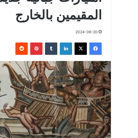
المقيمين بالخارج
2024-06-20
فيسبوك
X
لينكدإن
بينتيريست