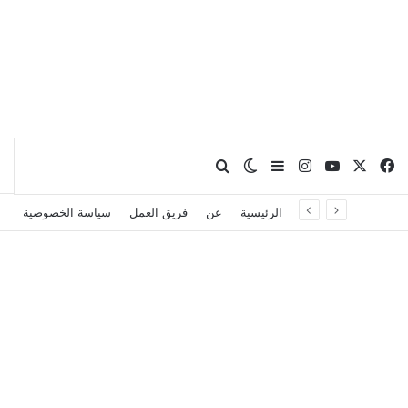
X
فيسبوك
يوتيوب
انستقرام
بحث عن
إضافة عمود جانبي
الوضع المظلم
الرئيسية
عن
فريق العمل
سياسة الخصوصية