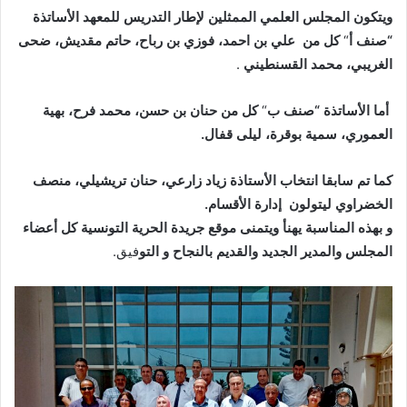
ويتكون المجلس العلمي الممثلين لإطار التدريس للمعهد الأساتذة
“صنف أ
“
كل من علي بن احمد، فوزي بن رباح، حاتم مقديش، ضحى
الغريبي، محمد القسنطيني
.
أما الأساتذة “صنف ب
“
كل من حنان بن حسن، محمد فرح، بهية
العموري، سمية بوقرة، ليلى قفال.
كما تم سابقا انتخاب الأستاذة زياد زارعي، حنان تريشيلي، منصف
الخضراوي ليتولون إدارة الأقسام.
و بهذه المناسبة يهنأ ويتمنى موقع جريدة الحرية التونسية كل أعضاء
المجلس والمدير الجديد والقديم بالنجاح و التو
فيق.