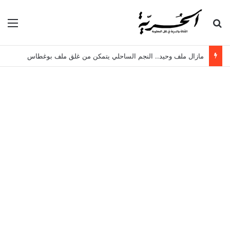
بحث عن
الق
مازال ملف وحيد.. النجم الساحلي يتمكن من غلق ملف بوغطاس