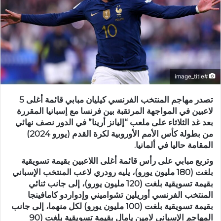
#image_title
تصدر مهاجم المنتخب الفرنسي كيليان مبابي قائمة أغلى 5
لاعبين في المواجهة المرتقبة بين فرنسا مع إسبانيا المقررة
بعد غد الثلاثاء على ملعب “إليانز أرينا” في الدور نصف نهائي
من بطولة كأس الأمم الأوروبية لكرة القدم (يورو 2024)
المقامة حاليا في ألمانيا.
وتربع مبابي على رأس قائمة أغلى اللاعبين بقيمة تسويقية
بلغت (180 مليون يورو)، يليه رودري لاعب المنتخب الإسباني
بقيمة تسويقية بلغت (120 مليون يورو)، إلى جانب ثنائي
المنتخب الفرنسي أوريلين تشواميني وإدواردو كامافينجا
بقيمة تسويقية بلغت (100 مليون يورو) لكل منهما، إلى جانب
المهاجم الإسباني لامين يامال بقيمة تسويقية بلغت (90