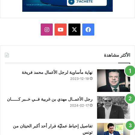
X
فيسبوك
يوتيوب
انستقرام
الأكثر مشاهدة
نهاية مأساوية لرجل الأعمال محمد فريخة
2023-12-19
رجل الأعمــال مهدي بن غربية فــي خــبر كــــــان
2024-02-17
تفاصيل إحباط عمليّة فرار أحد أكبر الحيتان من
تونس