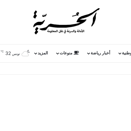
℃
32
وطنية
أخبار رياضة
منوعات
المزيد
تونس