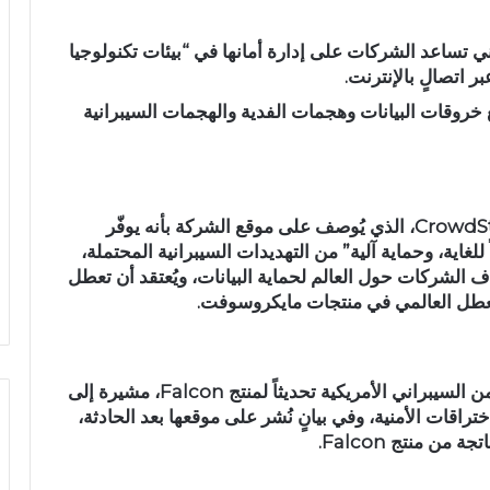
ي تساعد الشركات على إدارة أمانها في “بيئات تكنولوجيا
 اتصالٍ بالإنترنت.
خروقات البيانات وهجمات الفدية والهجمات السيبرانية
أحد المنتجات الرئيسة للشركة هو CrowdStrike Falcon، الذي يُوصف على موقع الشركة بأنه يوفّر
غاية، وحماية آلية” من التهديدات السيبرانية المحتملة،
ف الشركات حول العالم لحماية البيانات، ويُعتقد أن تعطل
في وقتٍ سابقٍ من هذا الأسبوع، أعلنت شركة الامن السيبراني الأمريكية تحديثاً لمنتج Falcon، مشيرة إلى
اقات الأمنية، وفي بيانٍ نُشر على موقعها بعد الحادثة،
ن منتج Falcon.