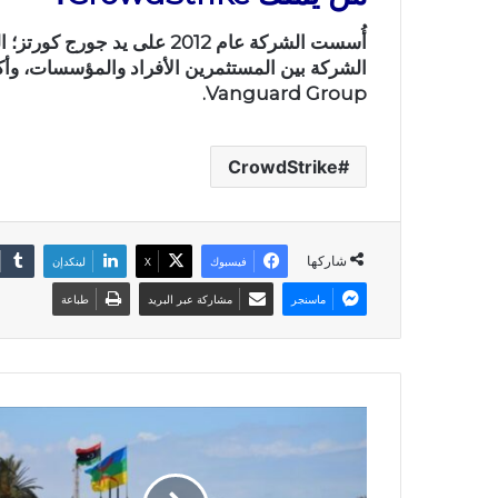
Vanguard Group.
CrowdStrike
شاركها
فيسبوك
X
لينكدإن
ماسنجر
مشاركة عبر البريد
طباعة