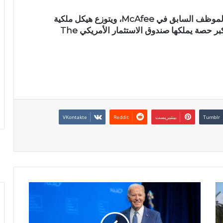
أُسست الشركة عام 2012 على يد جورج كورتز؛ الموظف السابق في McAfee، ويتوزع هيكل ملكية
الشركة بين المستثمرين الأفراد والمؤسسات، وأكبر حصة يملكها صندوق الاستثمار الأمريكي The
بينتيريست