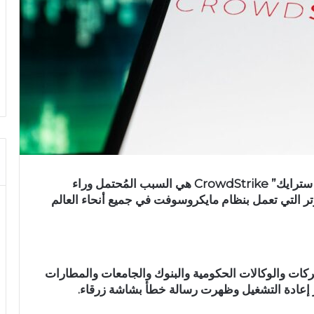
يُعتقد أن شركة الأمن السيبراني الأمريكية “كراود سترايك” CrowdStrike هي السبب المُحتمل وراء
وتر التي تعمل بنظام مايكروسوفت في جميع أنحاء العالم
شركات والوكالات الحكومية والبنوك والجامعات والمطارات
ر إعادة التشغيل وظهرت رسالة خطأ بشاشة زرقاء.