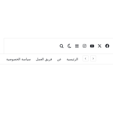
X
فيسبوك
يوتيوب
انستقرام
بحث عن
إضافة عمود جانبي
الوضع المظلم
الرئيسية
عن
فريق العمل
سياسة الخصوصية