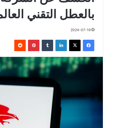
بالعطل التقني العال
2024-07-19
فيسبوك
X
لينكدإن
بينتيريست