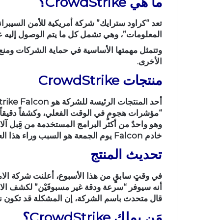
ما هي CrowdStrike؟
تعد “كراود سترايك” شركة أمريكية للأمن السيبران
المعلومات”، وهي تشمل كل ما يتم الوصول إليه عبر
وتتمثل مهمتها الأساسية في حماية الشركات ومنع 
الأخرى.
منتجات CrowdStrike
“مؤشرات هجومٍ في الوقت الفعلي، وكشفاً دقيقاً لل
وهو واحدٌ من أكثر البرامج المستخدمة من قِبل آلا
خادم Falcon يوم الجمعة هو السبب وراء هذا العطل العالمي في منتجات مايكروسوفت.
تحديث المنتج
أنه سيوفر “سرعة ودقة غير مسبوقَيْن” لكشف الاختر
قال متحدث باسم الشركة، إن المشكلة قد تكون ناتجة م
مَن يملك CrowdStrike؟