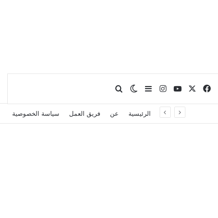
X
فيسبوك
يوتيوب
انستقرام
بحث عن
إضافة عمود جانبي
الوضع المظلم
الرئيسية
عن
فريق العمل
سياسة الخصوصية