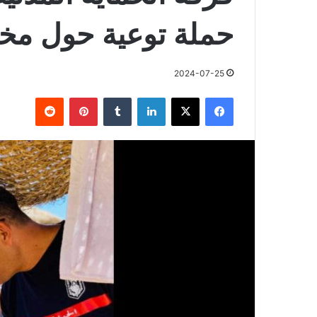
حملة توعية حول مخ
2024-07-25
فيسبوك
X
لينكدإن
بينتيريست