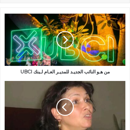
من هـو النائب الجديـد للمديـر العـام لـبنك UBCI