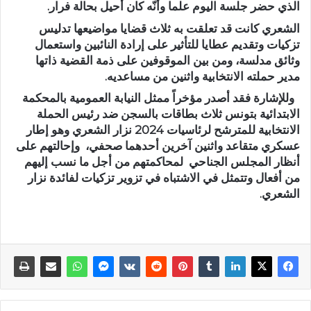
الذي حضر جلسة اليوم علما وأنّه كان أحيل بحالة فرار.
الشعري كانت قد تعلقت به ثلاث قضايا مواضيعها تدليس
تزكيات وتقديم عطايا للتأثير على إرادة النائبين واستعمال
وثائق مدلسة، ومن بين الموقوفين على ذمة القضية ذاتها
مدير حملته الانتخابية واثنين من مساعديه.
وللإشارة فقد أصدر مؤخراً ممثل النيابة العمومية بالمحكمة
الابتدائية بتونس ثلاث بطاقات بالسجن ضد رئيس الحملة
الانتخابية للمترشح لرئاسيات 2024 نزار الشعري وهو إطار
عسكري متقاعد واثنين آخرين أحدهما صحفي، وإحالتهم على
أنظار المجلس الجناحي لمحاكمتهم من أجل ما نسب إليهم
من أفعال وتتمثل في الاشتباه في تزوير تزكيات لفائدة نزار
الشعري.