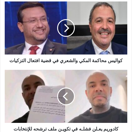
كواليس محاكمة المكي والشعري في قضية افتعال التزكيات
كادوريم يعـلن فشلـه في تكويـن ملف ترشحه للإنتخابات