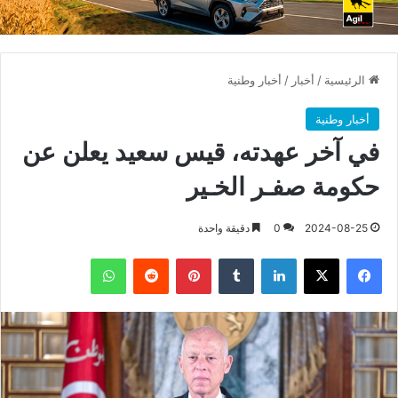
الرئيسية
/
أخبار
/
أخبار وطنية
أخبار وطنية
في آخر عهدته، قيس سعيد يعلن عن
حكومة صفـر الخـير
2024-08-25
0
دقيقة واحدة
فيسبوك
X
لينكدإن
بينتيريست
واتساب