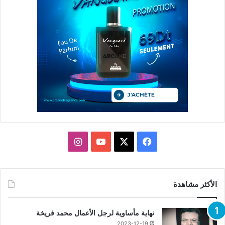
X
فيسبوك
يوتيوب
انستقرام
الأكثر مشاهدة
نهاية مأساوية لرجل الأعمال محمد فريخة
2023-12-19