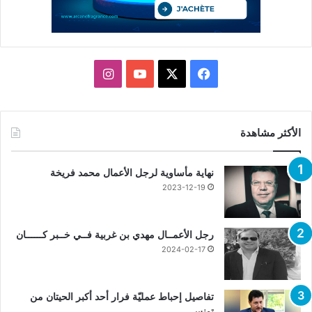
X
فيسبوك
يوتيوب
انستقرام
الأكثر مشاهدة
نهاية مأساوية لرجل الأعمال محمد فريخة
2023-12-19
رجل الأعمــال مهدي بن غربية فــي خــبر كــــــان
2024-02-17
تفاصيل إحباط عمليّة فرار أحد أكبر الحيتان من
تونس