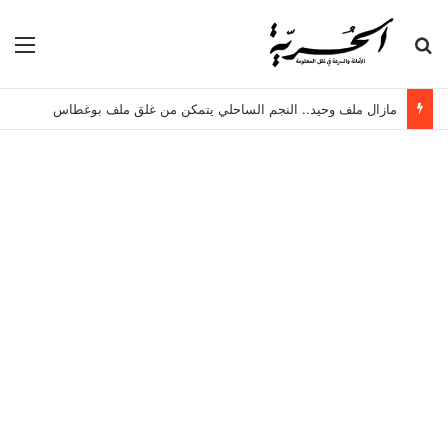
بحث عن
الق
مازال ملف وحيد.. النجم الساحلي يتمكن من غلق ملف بوغطاس