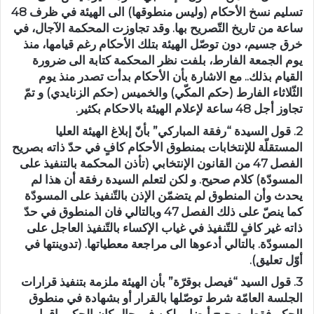
تسليم نسخ الأحكام (وليس منطوقها) الى الهيئة في ظرف 48
ساعة من تاريخ التّصريح بها. وقد تجاوزت المحكمة الآجال، في
خرق جسيم، دون توصّل الهيئة بتلك الأحكام رغم قيامها، منذ
يوم الجمعة الفارط، بلفت نظر المحكمة كتابة الى ضرورة
القيام بذلك.. مع الاشارة بأن الأحكام بدأت تصدر منذ يوم
الثّلاثاء الفارط (حكم المكّي) والخميس (حكم الزنايدي) و تمّ
تجاوز أجل 48 ساعة لإعلام الهيئة بالاحكام بكثير.
2. قول السيدة “رفقة المباركي” بأنّ إبلاغ الهيئة العليا
المستقلّة للإنتخابات بمنطوق الأحكام كافٍ في حدّ ذاته بصريح
الفصل 47 من القانون الإنتخابي (تأذن المحكمة بالتنفيذ على
المسودّة) كلام صحيح. و لكن لتعلم السيدة رفقة أن هذا لم
يحدث وأن المنطوق لم يتضمّن الإذن بالتّنفيذ على المسودّة
كما ينصّ على ذلك الفصل 47 وبالتالي فان المنطوق في حدّ
ذاته غير كافٍ للتّنفيذ في غياب الإكساء بالتّنفيذ العاجل على
المسودّة. بالتالي أدعوها الى مراجعة معطياتها. (تدوينتها في
أوّل تعليق).
3. قول السيد “فيصل بوقرّة” بأن الهيئة ملزمة بتنفيذ قرارات
الجلسة العامّة شرط توصّلها بالقرار أو بشهادة في منطوق