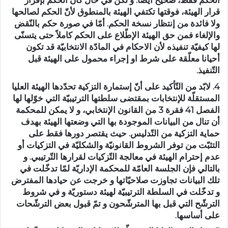
الحكم فقط، صحيح أيضا. و لكن في حال كان الحكم بإقرار
قرار الهيئة، فوقتها تكتفي الهيئة بالمنطوق لأنّ الحكم لصالحها
ولا فائدة من إنتظار نسخة الحكم. أمّا في صورة حكم بالنّقض
والإلغاء فمن حق الهيئة الإطّلاع على الحكم كاملاً حتى يتسنّى
لها كيفيّة تنفيذه لأن الاحكام في المادّة الانتخابيّة قد تكون
أحيانا معلّقة على شرط او إجراء محمول على الهيئة قبل
التّنفيذ.
4. لابّد من التّأكيد على أنّ إستمارة التزكية تحدّدها الهيئة العليا
المستقلّة للإنتخابات بمقتضى سلطتها الترتيبيّة التي خوّلها لها
الفصل 41 فقرة 3 من القانون الإنتخابي، و لا يمكن للمحكمة
أن تنال من البيانات الموجودة بها التي وضعتها الهيئة بهدف
حماية التزكية من التّدليس. حيث يقتصر دورها فقط على
التثبّت من توفر الشروط القانونيّة والشكليّة في التزكيات أو
عدم إحترام الهيئة في معالجة التّزكيات لقرارها التّرتيبي. و
بالتالي فإن الجلسة العامّة للمحكمة الإداريّة لمّا تدخّلت في
تلك البيانات تجاوزت صلاحيّاتها و خرجت عن حيادها المفترض
و تدخّلت في السلطة الترتيبيّة لهيئة دستوريّة و في شروط
الترشّح التي قبل بها المترشّحون و تمّ قبول بعض الترشّحات
على أساسها.