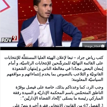
#image_title
كتب رياض جراد – تبعا لإعلان الهيئة العليا المستقلّة للإنتخابات
على القائمة النهائيّة للمترشّحين للإنتخابات الرئاسيّة، و أمام
إمعان البعض مجدّدا في مغالطة الناس و إمتهان الشعوذة
القانونيّة و التلاعب بالنصوص بما يخدم إنتماءاتهم و مواقفهم
السياسيّة المعلومة؛
وجب الرد، كما وعدناكم بذلك، خاصة على فيصل بوقرّة
الناطق المتحمّس باسم المحكمة الإداريّة و السيدة رفقة
المباركي رئيسة ما يسمّى “إتّحاد القضاة الإداريّين” :
1. الفصل 47 من القانون الإنتخابي فقرة أخيرة ينصّ على