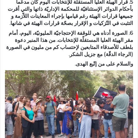
5. قرار الهيئة العليا المستقلّة للإنتخابات اليوم كان مدعّما
بأحكام الدوائر الإستئنافيّة للمحكمة الإداريّة ذاتها والتي أقرت
جميعها قرارات الهيئة رغم قيامها بإجراء المعاينات اللاّزمة و
التثبت في التّزكيات و الإقرار بصحّة قرارات الهيئة في شانها.
6. الصورة أدناه هي للوقفة الإحتجاجيّة المليونيّة، اليوم، أمام
مقر الهيئة العليا المستقلّة للإنتخابات. من هذا المنبر دعوة
بلطف للأصدقاء المتابعين لإحتساب كم من مليون في الصورة
(الرجاء الدقّة) مع جزيل الشكر.
والسلام على من إتّبع الهدى.