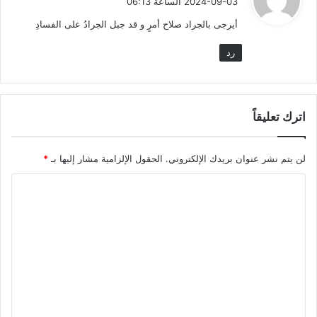
2024-09-03 الساعة 06:13
و
أيرجى بالجراد صلاح أمرٍ و قد جبل الجرادُ على الفسادِ
ل
رد
اترك تعليقاً
لن يتم نشر عنوان بريدك الإلكتروني.
الحقول الإلزامية مشار إليها بـ
*
ا
ل
ت
ع
ل
ي
ق