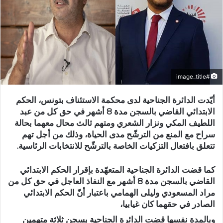
#image_title
أيّدت الدائرة الجناحية لدى محكمة الاستئناف بتونس، الحكم
الابتدائي القاضي بالسجن مدة 8 أشهر في حق كل من عبد
اللطيف المكي ونزار الشعري ومتهم ثالث محال معهما بحالة
سراح مع المنع من الترشّح مدى الحياة، وذلك من أجل تهم
تتعلق بافتعال التزكيات الخاصة بالترشّح للانتخابات الرئاسية.
كما قضت الدائرة الجناحية المتعهّدة بإقرار الحكم الابتدائي
القاضي بالسجن مدة 8 أشهر مع النفاذ العاجل في حق كل من
مراد المسعودي وليلى الهمامي باعتبار أنّ الحكم الابتدائي
الصادر في حقهما كان غيابيا،
وبالمدة نفسها قضت الدائرة الجناحية بسجن ثلاثة متهمين