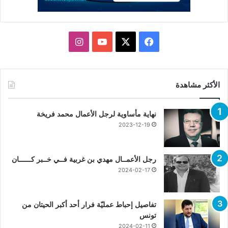
X
فيسبوك
يوتيوب
انستقرام
الأكثر مشاهدة
نهاية مأساوية لرجل الأعمال محمد فريخة
2023-12-19
رجل الأعمــال مهدي بن غربية فــي خــبر كــــــان
2024-02-17
تفاصيل إحباط عمليّة فرار أحد أكبر الحيتان من
تونس
2024-02-11