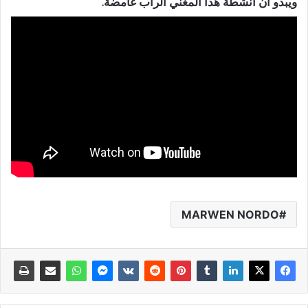
ويبدو أن انشطة هذا المغني الراب غامضة.
MARWEN NORDO