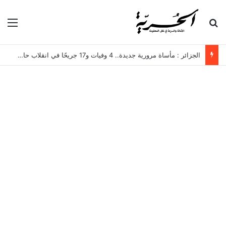
بحث عن
الق
الجزائر : مأساة مرورية جديدة.. 4 وفيات و17 جريحًا في انقلاب حافلة لنقل العمال