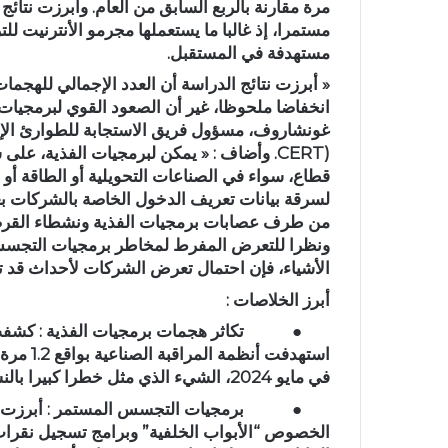
مرة مقارنة بالربع السابق من العام. وأبرزت نت
مستمرا، إذ غالبا ما يستعملها مجرمو الأنترنيت 
مستهدفة في المستقبل.
« أبرزت نتائج الدراسة أن العدد الإجمالي لله
انخفاضا ملحوظا، غير أن الصعود القوي لبرمجيا
غونشاروف، مسؤول فريق الاستجابة للطوارئ الإل
CERT)
. وأضاف : « يمكن لبرمجيات الفذية، على
قطاع، سواء في الصناعات التحويلية أو الطاقة أو 
لسرقة بيانات تعريف الدخول الخاصة بالشركات بغر
من طرف عصابات برمجيات الفذية ونشطاء القرصن
ونظرا للتعرض المفرط لمخاطر برمجيات التجسس الإ
الأشياء، فإن احتمال تعرض الشركات لأحداث قد تك
أبرز الخلاصات :
●
تكاثر هجمات برمجيات الفذية :
كشفت 
في مايو 2024، الشيء الذي مثل خطرا كبيرا بالنسبة للعمليات الصناعية.
●
برمجيات التجسس المستمر
: أبرزت
الخصوص “الأبواب الخلفية” وبرامج تسجيل نقرات 