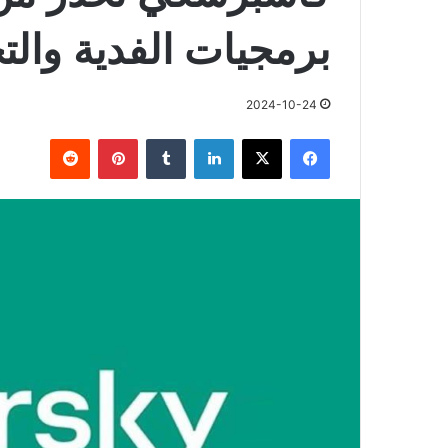
برمجيات الفدية وا
2024-10-24
فيسبوك
X
لينكدإن
بينتيريست