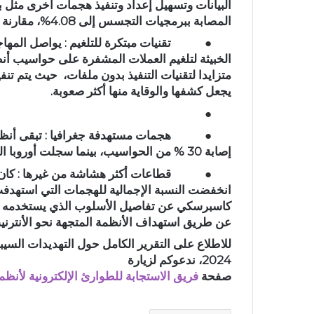
البيانات وتسهيل إعداد وتنفيذ هجمات أخرى مثل ب
المصابة ببرمجيات التجسس إلى 4.08%، مقارنة مع 3.90 % المسجلة خلال الربع الأول من 2024.
●
تقنيات مبتكرة للتلغيم
: يواصل المها
الخبيثة لتلغيم العملات المشفرة على حواسيب أن
متزايدا لتقنيات التنفيذ بدون ملفات، حيث يتم تنف
يجعل كشفها والوقاية منها أكثر صعوبة.
●
●
هجمات مستهدفة جغرافيا
: تبقى أنظ
إصابة 30 % من الحواسيب، بينما سجلت أوروبا الشمالية نسبة الهجمات الأكثر انخفاضا (11.3%).
●
قطاعات أكثر هشاشة من غيرها :
كان 
كاسبرسكي عن تفاصيل الأسلوب الذي يستخدمه الق
عن طريق استهداف الأنظمة المتجهة نحو الأنترنيت
للاطلاع على التقرير الكامل حول التهديدات السيبرا
2024، ندعوكم لزيارة
صفحة
فريق
الاستجابة
للطوارئ
الإلكترونية
لأنظم