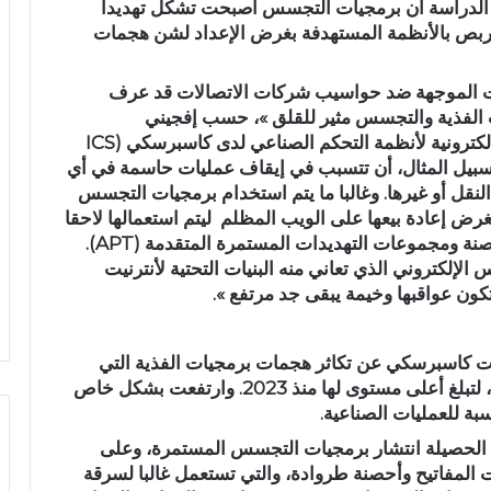
ائج الدراسة أن برمجيات التجسس أصبحت تشكل تهديدا
للتربص بالأنظمة المستهدفة بغرض الإعداد لشن هجمات
جمات الموجهة ضد حواسيب شركات الاتصالات قد عرف
ت الفذية والتجسس مثير للقلق »، حسب إفجيني
كترونية لأنظمة التحكم الصناعي لدى كاسبرسكي (
ICS
 سبيل المثال، أن تتسبب في إيقاف عمليات حاسمة في أي
النقل أو غيرها. وغالبا ما يتم استخدام برمجيات التجسس
ض إعادة بيعها على الويب المظلم ليتم استعمالها لاحقا
ة ومجموعات التهديدات المستمرة المتقدمة (
APT
).
لكتروني الذي تعاني منه البنيات التحتية لأنترنيت
ون عواقبها وخيمة يبقى جد مرتفع ».
كاسبرسكي عن تكاثر هجمات برمجيات الفذية التي
استهدفت أنظمة المراقبة الصناعية بواقع 1.2 مرة، لتبلغ أعلى مستوى لها منذ 2023. وارتفعت بشكل خاص
 الحصيلة انتشار برمجيات التجسس المستمرة، وعلى
المفاتيح وأحصنة طروادة، والتي تستعمل غالبا لسرقة