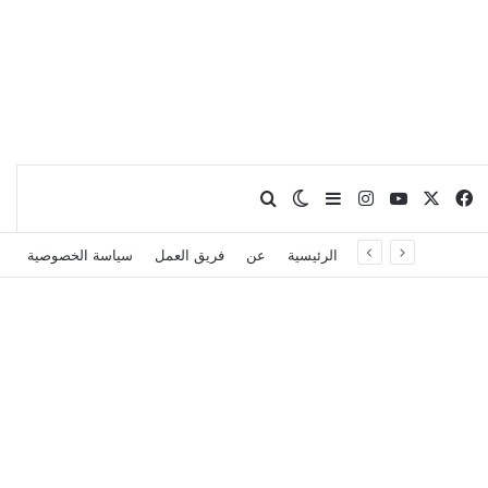
X
فيسبوك
يوتيوب
انستقرام
بحث عن
إضافة عمود جانبي
الوضع المظلم
الرئيسية
عن
فريق العمل
سياسة الخصوصية