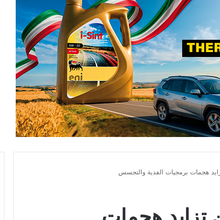
يد هجمات برمجيات الفدية والتجسس
تزايد هجمات