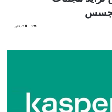
لتجسس
0
2 دقائق