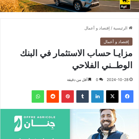
الرئيسية
/
إقتصاد و أعمال
إقتصاد و أعمال
مزايـا حساب الاستثمار في البنك
الوطــني الفلاحي
2024-10-28
0
أقل من دقيقة
فيسبوك
X
لينكدإن
بينتيريست
واتساب