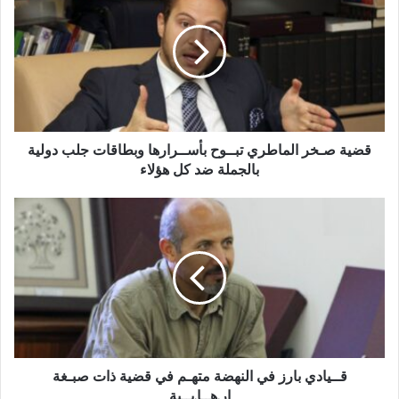
قضية صـخر الماطري تبــوح بأســرارها وبطاقات جلب دولية
بالجملة ضد كل هؤلاء
قــيادي بارز في النهضة متهـم في قضية ذات صبـغة
إر.هــا.بــية