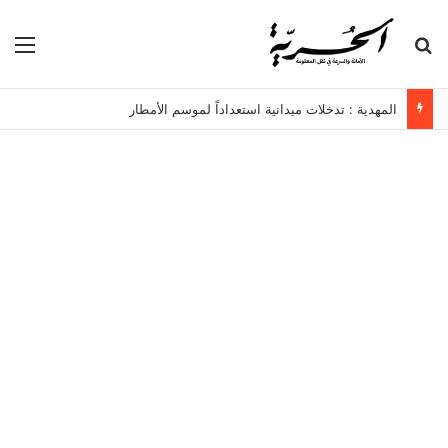
بحث عن
الق
المهدية : تدخلات ميدانية استعداداً لموسم الأمطار