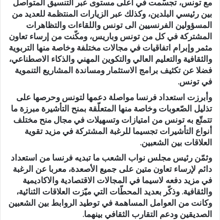
مع تونس، تجسّمت في اعلى مستوى عبر التنسيق المتواصل
بين رئيسي البلدين، وكذلك عبر الزيارات المنتظمة للعديد من
المسؤولين الفرنسيين الى تونس واللقاءات والتظاهرات
المشتركة في كل من تونس وباريس، ومكّنت من إرساء تعاون
مثمر وإبرام اتفاقيات في مجالات مختلفة وخاصة منها التربوية
والثقافية والتعليم العالي والتكوين المهني والذكاء الاصطناعي،
فضلا عن تكثيف برامج الاستثمار ومساندة المشاريع التنموية
في تونس.
وأبرزت استعداد فرنسا مواصلة دعمها لتونس وحرصها على
تذليل الصّعوبات وخاصة منها المتعلّقة بمنح التأشيرة مبرزة ما
تتمتّع به تونس من امتيازات وتسهيلات في مجال منح مختلف
أنواع التأشيرات تجسيما للرغبة المشتركة في مزيد تقوية
العلاقات بين الشعبين.
وثمّن رئيس مجلس نواب الشعب ما تبديه فرنسا من استعداد
دائم لإرساء تعاون متين على جميع الأصعدة، معربا عن الرغبة
في مزيد دفعه لاسيما في المجالات الاقتصادية والاكاديمية
والثقافية. وذكّر بعديد المحطّات التي ميّزت العلاقات الثنائية،
وكانت من العوامل المساهمة في توطيد الروابط بين الشعبين
الصديقين ودعم التقارب الثقافي بينهما.